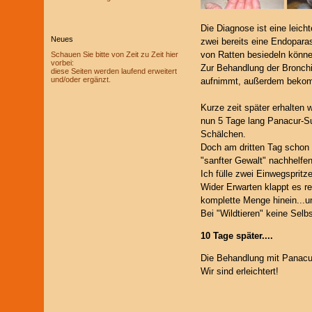
Die Diagnose ist eine leich
Neues
zwei bereits eine Endoparas
von Ratten besiedeln könne
Schauen Sie bitte von Zeit zu Zeit hier
vorbei:
Zur Behandlung der Bronchi
diese Seiten werden laufend erweitert
und/oder ergänzt.
aufnimmt, außerdem bekom
Kurze zeit später erhalten 
nun 5 Tage lang Panacur-Su
Schälchen.
Doch am dritten Tag schon 
"sanfter Gewalt" nachhelfen
Ich fülle zwei Einwegsprit
Wider Erwarten klappt es r
komplette Menge hinein...un
Bei "Wildtieren" keine Selb
10 Tage später....
Die Behandlung mit Panacur
Wir sind erleichtert!