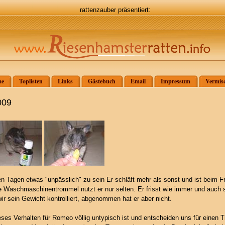
rattenzauber präsentiert:
e
Toplisten
Links
Gästebuch
Email
Impressum
Vermisc
009
n Tagen etwas "unpässlich" zu sein Er schläft mehr als sonst und ist beim Fre
die Waschmaschinentrommel nutzt er nur selten. Er frisst wie immer und auch
r sein Gewicht kontrolliert, abgenommen hat er aber nicht.
ieses Verhalten für Romeo völlig untypisch ist und entscheiden uns für einen T