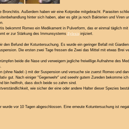
te Bronchitis. Außerdem haben wir eine Kotprobe mitgebracht. Parasiten schli
itenbehandlung hinter sich haben, aber es gibt ja noch Bakterien und Viren u
n.
tis bekommt Romeo ein Medikament in Pulverform, das er einmal täglich mit
mt er zur Stärkung des Immunsystems
Zylexis
injiziert.
wir den Befund der Kotuntersuchung. Es wurde ein geringer Befall mit Giardie
spension. Die ersten zwei Tage fressen die Zwei das Mittel mit etwas Brei v
rümpfen beide die Nase und verweigern jegliche freiwillige Aufnahme des Me
.
zen (ohne Nadel:-) mit der Suspension und versuche sie zuerst Romeo und dan
elativ gut. Nach einiger "Gegenwehr" und seeehr gutem Zureden bekomme ich 
d bin heilfroh, dass doch beide so zahm sind.
stverständlichkeit, wie sicher der eine oder andere Halter dieser Spezies best
 wurde vor 10 Tagen abgeschlossen. Eine erneute Kotuntersuchung ist negati