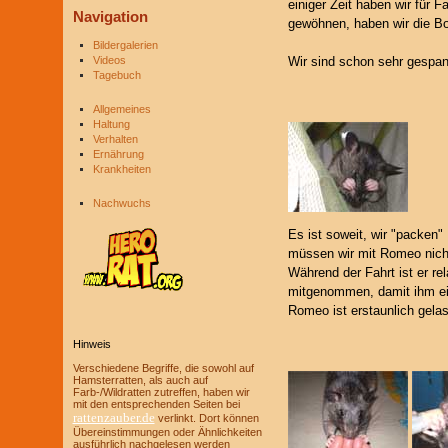
einiger Zeit haben wir für 
Navigation
gewöhnen, haben wir die Box
Bildergalerien
Videos
Wir sind schon sehr gespann
Tagebuch
Allgemeines
Haltung
Verhalten
Ernährung
Krankheiten
Nachwuchs
Es ist soweit, wir "packen
müssen wir mit Romeo nicht
Während der Fahrt ist er re
mitgenommen, damit ihm ein
Romeo ist erstaunlich gela
Hinweis
Verschiedene Begriffe, die sowohl auf
Hamsterratten, als auch auf
Farb-/Wildratten zutreffen, haben wir
mit den entsprechenden Seiten bei
rattenzauber.de
verlinkt. Dort können
Übereinstimmungen oder Ähnlichkeiten
ausführlich nachgelesen werden